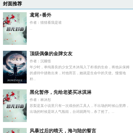
封面推荐
鸢尾+番外
作者：猜猜看我是谁
...
顶级偶像的金牌女友
作者：沉睡怪
年少时，单纯善良的少女艾木沐闯入了朴准的生命，将他从保姆
的虐待中拯救出来，对他而言，她就是生命中的天使。慢慢地
朴...
黑化暂停，先给老婆买冰淇淋
作者：林沐彤
苏梨是某小说里只有一次戏份的工具人，不出场的时候山里蹲，
出场的时候是坏人气氛组，台词就两句，杀了抢了。...
风暴过后的晴天，海与陆的誓言