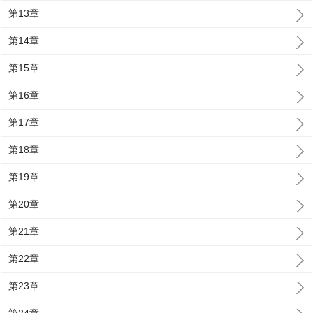
第13章
第14章
第15章
第16章
第17章
第18章
第19章
第20章
第21章
第22章
第23章