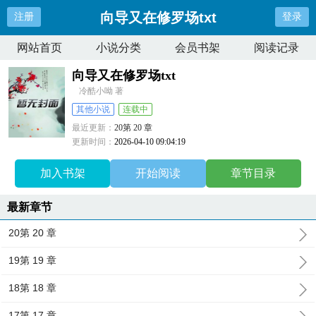
向导又在修罗场txt
注册
登录
网站首页
小说分类
会员书架
阅读记录
向导又在修罗场txt
冷酷小呦 著
其他小说
连载中
最近更新：
20第 20 章
更新时间：
2026-04-10 09:04:19
加入书架
开始阅读
章节目录
最新章节
20第 20 章
19第 19 章
18第 18 章
17第 17 章