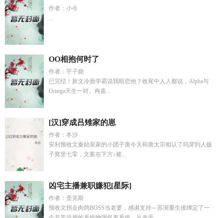
作者：小今
...
OO相抱何时了
作者：芋子烧
已完结！新文冷面学霸说我暗恋他？收尾中人人都说，Alpha与
Omega天生一对。冉嘉...
[汉]穿成吕雉家的崽
作者：冬沙
安利预收文秦始皇家的小团子唐今天和唐太宗相认了吗穿到人贩
子窝里七零，文案在下方↓被...
凶宅主播兼职嫌犯[星际]
作者：歪克斯
预收文拐走肉鸽BOSS当老婆，感谢支持～苏渐重生後绑定了一
个非常没用的系统物理捉鬼系统，从赤手...