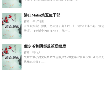
港口Mafia第五位干部
作者：年华转生
在为姐姐富江报仇一把火烧了房子后，川上柚背上小书包，浪迹
天涯。（复活中的富江No！）第一...
假少爷和阴郁反派联姻后
作者：叶行舟
先婚后爱小甜文咸鱼娇气包假少爷x疯批事业狂真反派1陆南星无
忧无虑地做了二...
沈知衍盛苏荷
短剧错换人生假千金不好惹
约克城门
姜知意陆
宴舟
陆珩与柳曼免费阅读
比特币2020
黑道风云东北
猥琐老
师文
奇门遁甲和鲁班术的关系
潮热夏日
我每晚穿越古代給女
帝送粮
帝王日常生活总攻
狼与人类战争纪实
柳归一
忘羡清
欢
爷认输吧夫人黑白两道皆马甲佑詅
东南风云免费完整版阅
读
契约感情中表达什么意思
在无限游戏当背景板的日子
她一