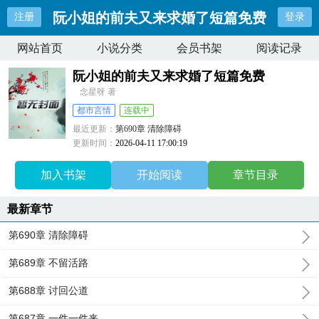
阮小姐的前夫又来求婚了短篇免费
注册
登录
网站首页
小说分类
会员书架
阅读记录
阮小姐的前夫又来求婚了短篇免费
念星呀 著
都市言情
连载中
最近更新：
第690章 清除障碍
更新时间：
2026-04-11 17:00:19
加入书架
开始阅读
章节目录
最新章节
第690章 清除障碍
第689章 不留活路
第688章 讨回公道
第687章 一件一件来