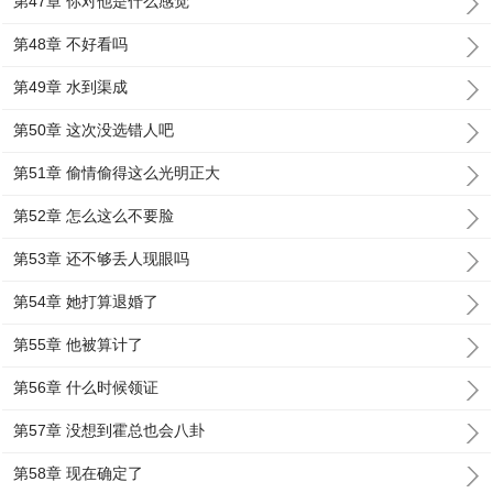
第47章 你对他是什么感觉
第48章 不好看吗
第49章 水到渠成
第50章 这次没选错人吧
第51章 偷情偷得这么光明正大
第52章 怎么这么不要脸
第53章 还不够丢人现眼吗
第54章 她打算退婚了
第55章 他被算计了
第56章 什么时候领证
第57章 没想到霍总也会八卦
第58章 现在确定了