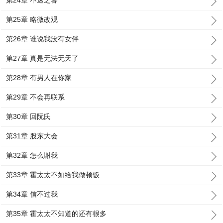
第24章 不速之客
第25章 略微改观
第26章 谁说我没有女伴
第27章 真是无法无天了
第28章 有男人在你家
第29章 不会再联系
第30章 回阮氏
第31章 股东大会
第32章 怎么谢我
第33章 霍太太不如给我做顿饭
第34章 信不过我
第35章 霍太太不知道的还有很多