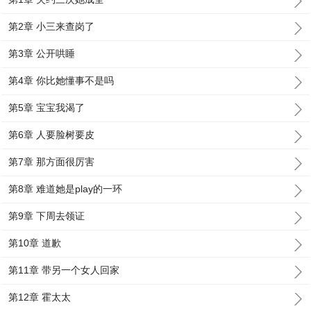
第2章 小三来查岗了
第3章 公开哄睡
第4章 你比她懂事不是吗
第5章 宝宝我渴了
第6章 人要脸树要皮
第7章 那方面很厉害
第8章 难道她是play的一环
第9章 下周去领证
第10章 道歉
第11章 带另一个女人回家
第12章 霍太太