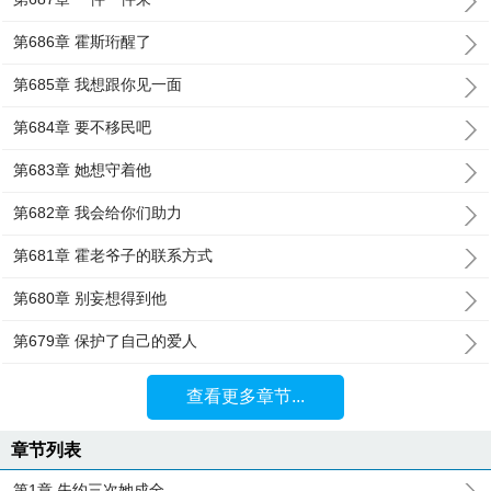
第686章 霍斯珩醒了
第685章 我想跟你见一面
第684章 要不移民吧
第683章 她想守着他
第682章 我会给你们助力
第681章 霍老爷子的联系方式
第680章 别妄想得到他
第679章 保护了自己的爱人
查看更多章节...
章节列表
第1章 失约三次她成全